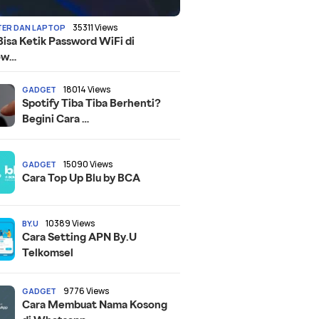
35311 Views
ER DAN LAPTOP
Bisa Ketik Password WiFi di
ow…
18014 Views
GADGET
Spotify Tiba Tiba Berhenti?
Begini Cara …
15090 Views
GADGET
Cara Top Up Blu by BCA
10389 Views
BY.U
Cara Setting APN By.U
Telkomsel
9776 Views
GADGET
Cara Membuat Nama Kosong