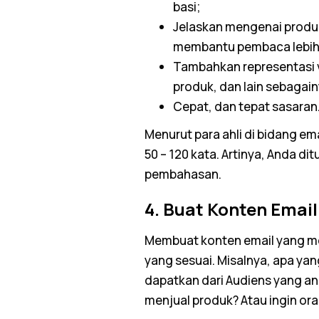
basi;
Jelaskan mengenai produk
membantu pembaca lebih
Tambahkan representasi vi
produk, dan lain sebagain
Cepat, dan tepat sasaran
Menurut para ahli di bidang
ema
50 – 120 kata. Artinya, Anda 
pembahasan.
4. Buat Konten
Emai
Membuat konten
email
yang me
yang sesuai. Misalnya, apa ya
dapatkan dari Audiens yang an
menjual produk? Atau ingin o