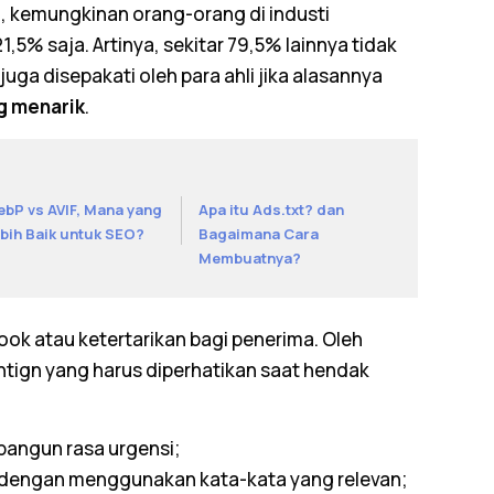
, kemungkinan orang-orang di industi
,5% saja. Artinya, sekitar 79,5% lainnya tidak
 juga disepakati oleh para ahli jika alasannya
g menarik
.
bP vs AVIF, Mana yang
Apa itu Ads.txt? dan
bih Baik untuk SEO?
Bagaimana Cara
Membuatnya?
ook
atau ketertarikan bagi penerima. Oleh
entign yang harus diperhatikan saat hendak
angun rasa urgensi;
 dengan menggunakan kata-kata yang relevan;