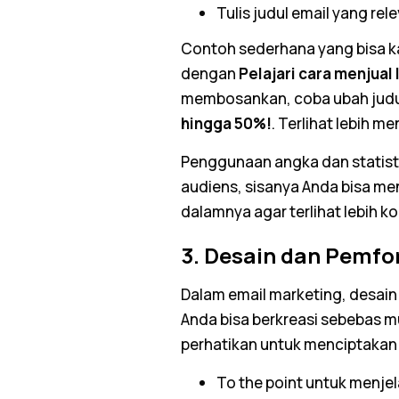
Tulis judul
email
yang rel
Contoh sederhana yang bisa k
dengan
Pelajari cara menjual 
membosankan, coba ubah jud
hingga 50%!
. Terlihat lebih m
Penggunaan angka dan statist
audiens, sisanya Anda bisa me
dalamnya agar terlihat lebih k
3. Desain dan Pemf
Dalam
email marketing
, desai
Anda bisa berkreasi sebebas m
perhatikan untuk menciptaka
To the point
untuk menjel