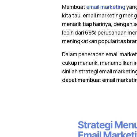
Membuat
email marketing
yang
kita tau,
email marketing
mengh
menarik tiap harinya, dengan se
lebih dari 69% perusahaan m
meningkatkan popularitas bra
Dalam penerapan
email market
cukup menarik, menampilkan inf
sinilah strategi
email marketin
dapat membuat
email marketi