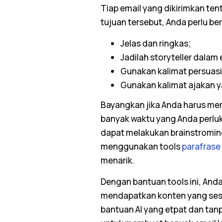
Tiap
email
yang dikirimkan ten
tujuan tersebut, Anda perlu ber
Jelas dan ringkas;
Jadilah
storyteller
dalam
Gunakan kalimat persuasi
Gunakan kalimat ajakan y
Bayangkan jika Anda harus m
banyak waktu yang Anda perluk
dapat melakukan
brainstromi
menggunakan
tools
parafrase
menarik.
Dengan bantuan
tools
ini, An
mendapatkan konten yang ses
bantuan AI yang etpat dan tanp