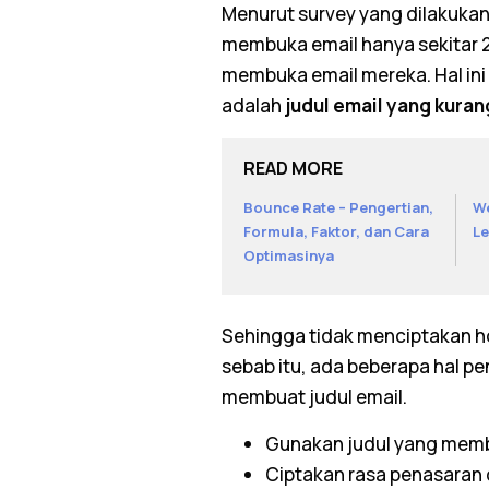
Menurut
survey
yang dilakukan
membuka email hanya sekitar 21
membuka
email
mereka. Hal ini
adalah
judul
email
yang kuran
READ MORE
Bounce Rate – Pengertian,
We
Formula, Faktor, dan Cara
Le
Optimasinya
Sehingga tidak menciptakan
h
sebab itu, ada beberapa hal p
membuat judul
email
.
Gunakan judul yang memb
Ciptakan rasa penasaran