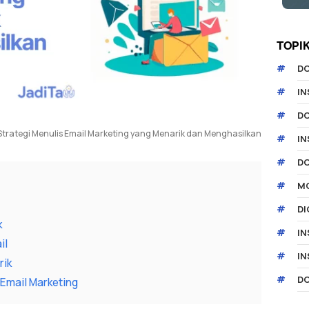
TOPI
D
IN
D
Strategi Menulis Email Marketing yang Menarik dan Menghasilkan
I
D
MO
DI
k
IN
il
IN
rik
D
 Email Marketing