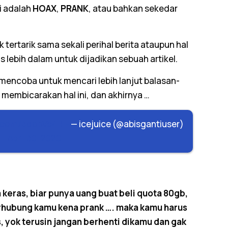
i adalah
HOAX
,
PRANK
, atau bahkan sekedar
ak tertarik sama sekali perihal berita ataupun hal
s lebih dalam untuk dijadikan sebuah artikel.
 mencoba untuk mencari lebih lanjut balasan-
 membicarakan hal ini, dan akhirnya …
er.com/3dopVe4RlH
— icejuice (@abisgantiuser)
April 30, 2020
keras, biar punya uang buat beli quota 80gb,
erhubung kamu kena prank …. maka kamu harus
, yok terusin jangan berhenti dikamu dan gak