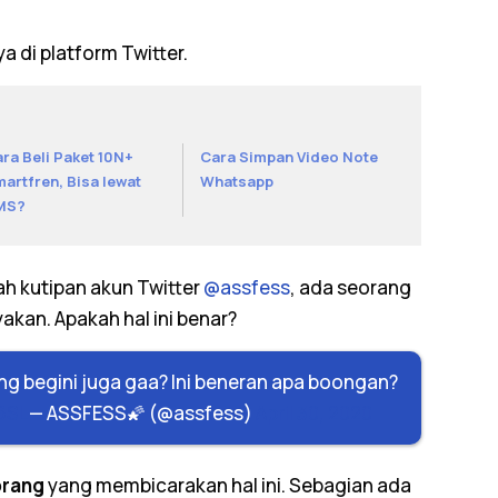
ya di
platform
Twitter.
ra Beli Paket 10N+
Cara Simpan Video Note
artfren, Bisa lewat
Whatsapp
MS?
ah kutipan akun Twitter
@assfess
, ada seorang
kan. Apakah hal ini benar?
ng begini juga gaa? Ini beneran apa boongan?
6SL
— ASSFESS🌠 (@assfess)
April 30, 2020
orang
yang membicarakan hal ini. Sebagian ada