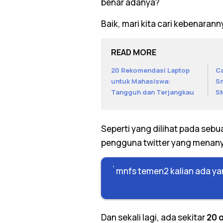
benar adanya?
Baik, mari kita cari kebenarann
READ MORE
20 Rekomendasi Laptop
Ca
untuk Mahasiswa:
Sm
Tangguh dan Terjangkau
S
Seperti yang dilihat pada sebu
pengguna twitter yang menanya
`mnfs temen2 kalian ada ya
pic.twitter.com/L5RxvuZ
Dan sekali lagi, ada sekitar
20 