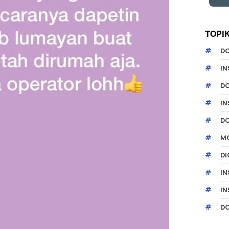
TOPI
D
IN
D
I
D
MO
DI
IN
IN
D