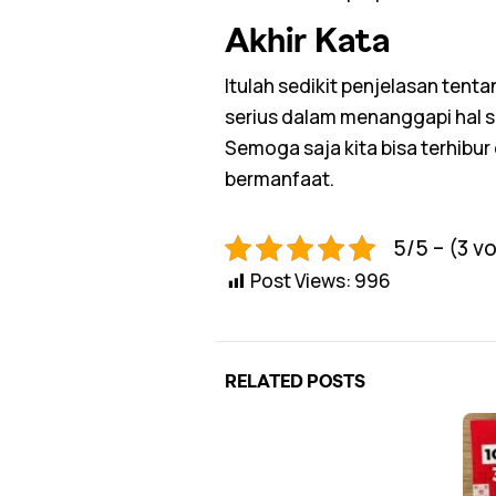
Akhir Kata
Itulah sedikit penjelasan tenta
serius dalam menanggapi hal se
Semoga saja kita bisa terhibu
bermanfaat.
5/5 – (3 v
Post Views:
996
RELATED POSTS