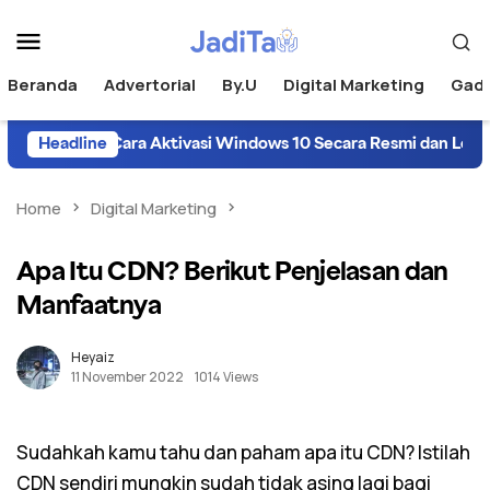
Beranda
Advertorial
By.U
Digital Marketing
Gad
Headline
Cara Aktivasi Windows 10 Secara Resmi dan Legal
Home
Digital Marketing
Apa Itu CDN? Berikut Penjelasan dan
Manfaatnya
Heyaiz
11 November 2022
1014 Views
Sudahkah kamu tahu dan paham apa itu CDN? Istilah
CDN sendiri mungkin sudah tidak asing lagi bagi