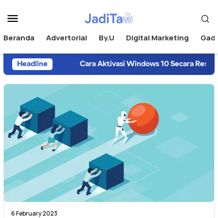
Beranda
Advertorial
By.U
Digital Marketing
Gad
Headline
Cara Aktivasi Windows 10 Secara Resmi da
6 February 2023