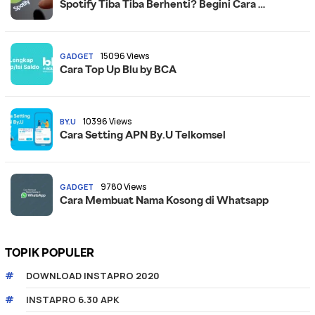
Spotify Tiba Tiba Berhenti? Begini Cara …
15096 Views
GADGET
Cara Top Up Blu by BCA
10396 Views
BY.U
Cara Setting APN By.U Telkomsel
9780 Views
GADGET
Cara Membuat Nama Kosong di Whatsapp
TOPIK POPULER
DOWNLOAD INSTAPRO 2020
INSTAPRO 6.30 APK