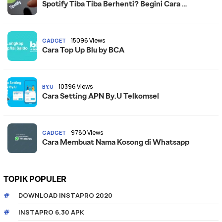
Spotify Tiba Tiba Berhenti? Begini Cara …
15096 Views
GADGET
Cara Top Up Blu by BCA
10396 Views
BY.U
Cara Setting APN By.U Telkomsel
9780 Views
GADGET
Cara Membuat Nama Kosong di Whatsapp
TOPIK POPULER
DOWNLOAD INSTAPRO 2020
INSTAPRO 6.30 APK