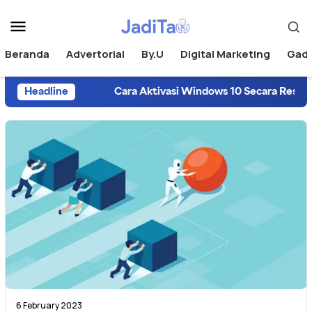
Beranda
Advertorial
By.U
Digital Marketing
Gad
Headline
Cara Aktivasi Windows 10 Secara Resmi da
6 February 2023