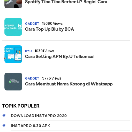
Spotify Tiba Tiba Berhenti? Begini Cara …
15090 Views
GADGET
Cara Top Up Blu by BCA
10391 Views
BY.U
Cara Setting APN By.U Telkomsel
9776 Views
GADGET
Cara Membuat Nama Kosong di Whatsapp
TOPIK POPULER
DOWNLOAD INSTAPRO 2020
INSTAPRO 6.30 APK