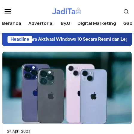
Beranda
Advertorial
By.U
Digital Marketing
Gad
Headline
Cara Aktivasi Windows 10 Secara Resmi dan Legal
24 April 2023