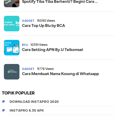
Spotify Tiba Tiba Berhenti? Begini Cara …
15090 Views
GADGET
Cara Top Up Blu by BCA
10391 Views
BY.U
Cara Setting APN By.U Telkomsel
9776 Views
GADGET
Cara Membuat Nama Kosong di Whatsapp
TOPIK POPULER
DOWNLOAD INSTAPRO 2020
INSTAPRO 6.30 APK