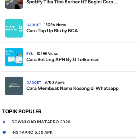
Spotify Tiba Tiba Berhenti? Begini Cara …
15094 Views
GADGET
Cara Top Up Blu by BCA
10396 Views
BY.U
Cara Setting APN By.U Telkomsel
9780 Views
GADGET
Cara Membuat Nama Kosong di Whatsapp
TOPIK POPULER
DOWNLOAD INSTAPRO 2020
INSTAPRO 6.30 APK