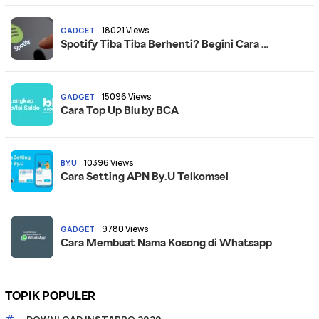
18021 Views
GADGET
Spotify Tiba Tiba Berhenti? Begini Cara …
15096 Views
GADGET
Cara Top Up Blu by BCA
10396 Views
BY.U
Cara Setting APN By.U Telkomsel
9780 Views
GADGET
Cara Membuat Nama Kosong di Whatsapp
TOPIK POPULER
DOWNLOAD INSTAPRO 2020